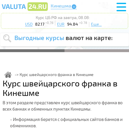
Кинешма
Курс ЦБ РФ на завтра, 08.08:
+0.76
+0.78
USD
82.17
EUR
94.84
Еще...
Выгодные курсы
валют на карте:
Выберите
USD
EUR
валюту
:
Введите
курс от
:
Курс швейцарского франка в Кинешме
Курс швейцарского франка в
Выберите
Продать
Купить
действие
:
Кинешме
Поиск
В этом разделе представлен курс швейцарского франка во
всех банках и обменных пунктах Кинешмы.
- Информация берется с официальных сайтов банков и
обменников.