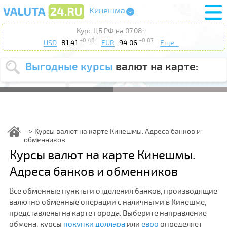
Кинешма
Курс ЦБ РФ на 07.08:
+0.48
+0.87
USD
81.41
EUR
94.06
Еще...
Выгодные курсы
валют на карте:
Выберите
USD
EUR
валюту
:
Введите
курс от
:
Курсы валют на карте Кинешмы. Адреса банков и
обменников
Выберите
Продать
Купить
Курсы валют на карте Кинешмы.
действие
:
Адреса банков и обменников
Поиск
Все обменные пункты и отделения банков, производящие
валютно обменные операции с наличными в Кинешме,
представлены на карте города. Выберите направление
обмена: курсы
покупки доллара
или
евро
определяет