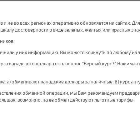
в и не во всех регионах оперативно обновляется на сайтах. Дл
калу достоверности в виде зеленых, желтых или красных знач
чников:
очнили у них информацию. Вы можете кликнуть по любому из 
са канадского доллара есть вопрос "Верный курс?". Нажимая на
нке: а) обменивают канадские доллары за наличные; б) курс акт
уществления обменной операции, мы Вам рекомендуем предвари
ольшая: возможно, на ее обмен действуют льготные тарифы.