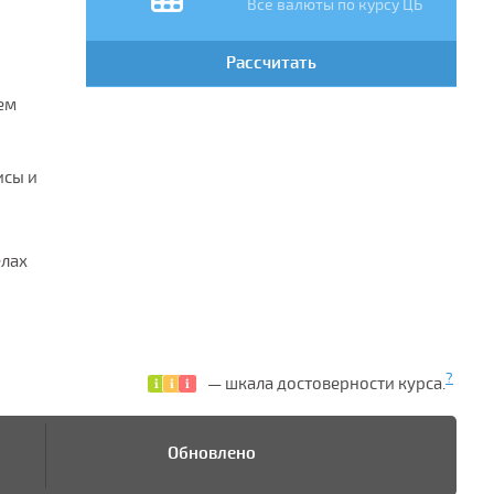
Все валюты по курсу ЦБ
Рассчитать
ем
исы и
елах
?
— шкала достоверности курса.
Обновлено