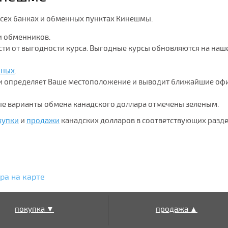
 всех банках и обменных пунктах Кинешмы.
и обменников.
ости от выгодности курса. Выгодные курсы обновляются на наш
нных
.
ки определяет Ваше местоположение и выводит ближайшие оф
ые варианты обмена канадского доллара отмечены зеленым.
купки
и
продажи
канадских долларов в соответствующих разд
ра на карте
покупка ▼
продажа ▲