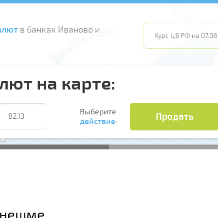
алют
в банках Иваново и
Курс ЦБ РФ на 07.08
лют на карте:
Выберите
Продать
действие
:
Кинешме