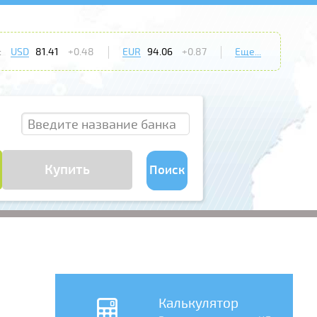
:
USD
81.41
+0.48
EUR
94.06
+0.87
Еще...
Купить
Поиск
Калькулятор