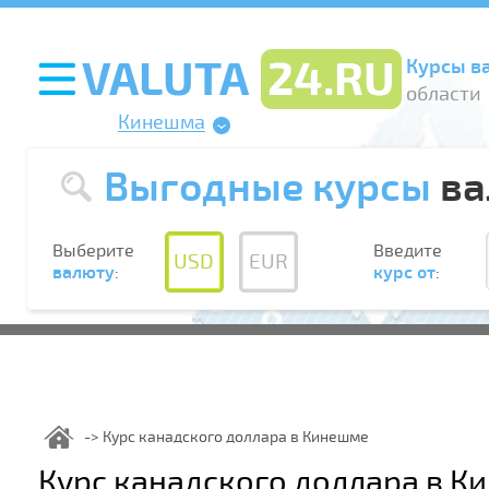
Курсы в
области
Кинешма
Выгодные курсы
ва
Выберите
Введите
USD
EUR
валюту
:
курс от
:
Курс канадского доллара в Кинешме
Курс канадского доллара в 