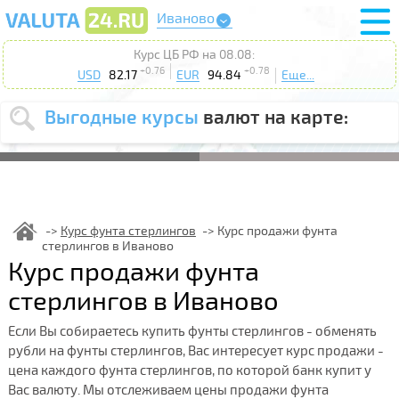
Иваново
Курс ЦБ РФ на 08.08:
+0.76
+0.78
USD
82.17
EUR
94.84
Еще...
Выгодные курсы
валют на карте:
Выберите
USD
EUR
валюту
:
Введите
курс до
:
Курс фунта стерлингов
Курс продажи фунта
стерлингов в Иваново
Выберите
Продать
Купить
Курс продажи фунта
действие
:
стерлингов в Иваново
Поиск
Если Вы собираетесь купить фунты стерлингов - обменять
рубли на фунты стерлингов, Вас интересует курс продажи -
цена каждого фунта стерлингов, по которой банк купит у
Вас валюту. Мы отслеживаем цены продажи фунта