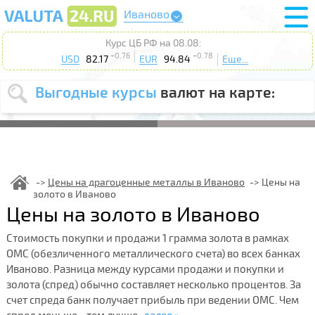
Иваново
Курс ЦБ РФ на 08.08:
+0.76
+0.78
USD
82.17
EUR
94.84
Еще...
Выгодные курсы
валют на карте:
Выберите
USD
EUR
валюту
:
Введите
курс от
:
Цены на драгоценные металлы в Иваново
Цены на
золото в Иваново
Выберите
Продать
Купить
Цены на золото в Иваново
действие
:
Стоимость покупки и продажи 1 грамма золота в рамках
Поиск
ОМС (обезличенного металлического счета) во всех банках
Иваново. Разница между курсами продажи и покупки и
золота (спред) обычно составляет несколько процентов. За
счет спреда банк получает прибыль при ведении ОМС. Чем