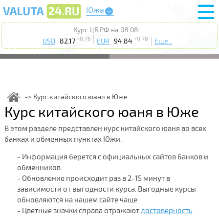
Южа
Курс ЦБ РФ на 08.08:
+0.76
+0.78
USD
82.17
EUR
94.84
Еще...
Курс китайского юаня в Юже
Курс китайского юаня в Юже
В этом разделе представлен курс китайского юаня во всех
банках и обменных пунктах Южи.
- Информация берется с официальных сайтов банков и
обменников.
- Обновление происходит раз в 2-15 минут в
зависимости от выгодности курса. Выгодные курсы
обновляются на нашем сайте чаще.
- Цветные значки справа отражают
достоверность