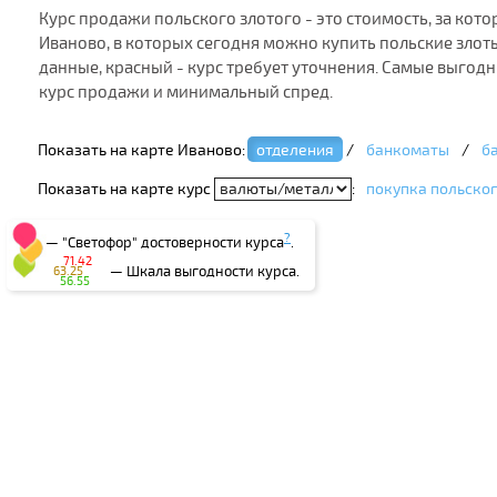
Курс продажи польского злотого - это стоимость, за кот
Иваново, в которых сегодня можно купить польские злоты
данные, красный - курс требует уточнения. Самые выгод
курс продажи и минимальный спред.
Показать на карте Иваново:
отделения
/
банкоматы
/
б
Показать на карте курс
:
покупка польског
?
— "Светофор" достоверности курса
.
71.42
— Шкала выгодности курса.
63.25
56.55