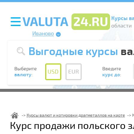
Курсы в
области
Иваново
Выгодные курсы
ва
Выберите
Введите
USD
EUR
валюту
:
курс до
:
Курсы валют и котировки драгметаллов на карте
Курс продажи польского з