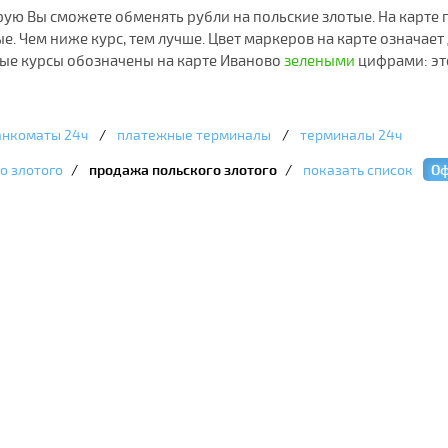
орую Вы сможете обменять рубли на польские злотые. На карте
е. Чем ниже курс, тем лучше. Цвет маркеров на карте означает
ные курсы обозначены на карте Иваново
зелеными
цифрами: эт
анкоматы 24ч
/
платежные терминалы
/
терминалы 24ч
о злотого
/
продажа польского злотого
/
показать список
Оф