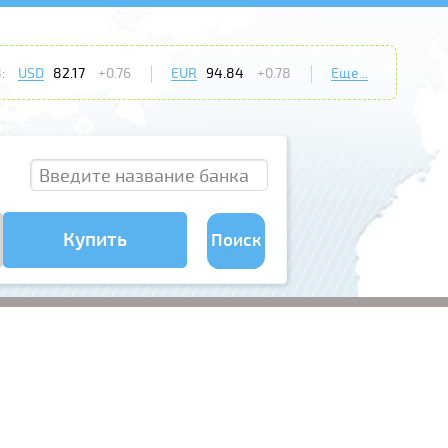
:
USD
82.17
+0.76
EUR
94.84
+0.78
Еще...
Купить
Поиск